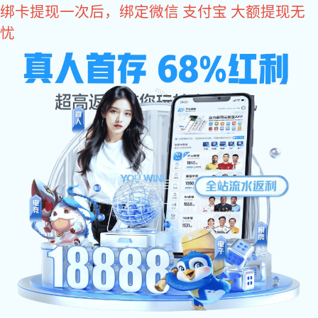
im电竞
欢迎光临，IM(股份有限公司)电竞-电子竞技平台 官网
IM(股份有限公司)电竞
Dongguan Kaijiucheng Hardware Electronics Co.
im电竞
螺丝螺母
螺栓螺母
精密五